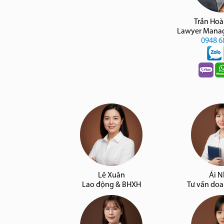
Trần Ho
Lawyer Manag
0948 6
Lê Xuân
Ái 
Lao động & BHXH
Tư vấn do