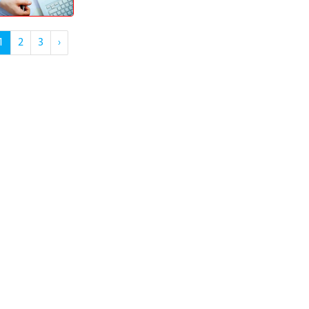
1
2
3
›