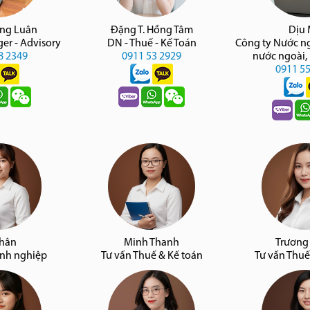
àng Luân
Đặng T. Hồng Tâm
Dịu
er - Advisory
DN - Thuế - Kế Toán
Công ty Nước n
8 2349
0911 53 2929
nước ngoài,
0911 5
Nhân
Minh Thanh
Trương
anh nghiệp
Tư vấn Thuế & Kế toán
Tư vấn Thuế