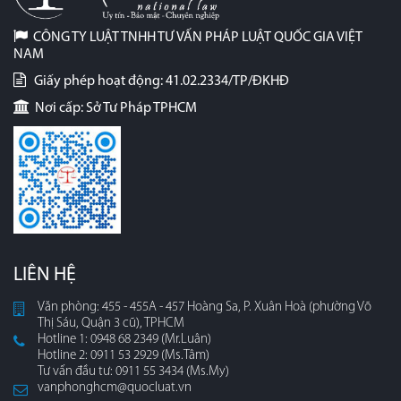
CÔNG TY LUẬT TNHH TƯ VẤN PHÁP LUẬT QUỐC GIA VIỆT
NAM
Giấy phép hoạt động: 41.02.2334/TP/ĐKHĐ
Nơi cấp: Sở Tư Pháp TPHCM
LIÊN HỆ
Văn phòng: 455 - 455A - 457 Hoàng Sa, P. Xuân Hoà (phường Võ
Thị Sáu, Quận 3 cũ), TPHCM
Hotline 1: 0948 68 2349 (Mr.Luân)
Hotline 2: 0911 53 2929 (Ms.Tâm)
Tư vấn đầu tư: 0911 55 3434 (Ms.My)
vanphonghcm@quocluat.vn