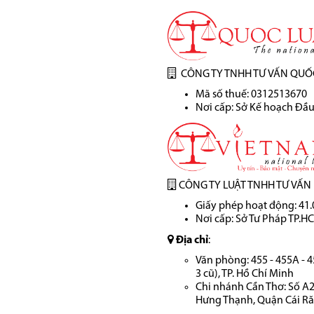
CÔNG TY TNHH TƯ VẤN QUỐ
Mã số thuế:
0312513670
Nơi cấp: Sở Kế hoạch Đầu
CÔNG TY LUẬT TNHH TƯ VẤN
Giấy phép hoạt động:
41
Nơi cấp: Sở Tư Pháp TP.H
Địa chỉ
:
Văn phòng: 455 - 455A - 
3 cũ), TP. Hồ Chí Minh
Chi nhánh Cần Thơ: Số A
Hưng Thạnh, Quận Cái Răn