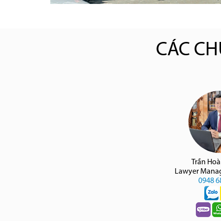
CÁC CH
Trần Ho
Lawyer Manag
0948 6