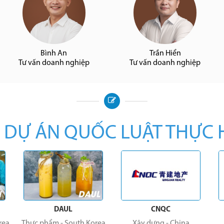
Bình An
Trần Hiển
Tư vấn doanh nghiệp
Tư vấn doanh nghiệp
 DỰ ÁN QUỐC LUẬT THỰC 
DAUL
CNQC
rea
Thực phẩm
-
South Korea
Xây dựng
-
China