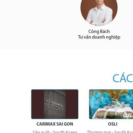
Công Bách
Tư vấn doanh nghiệp
CÁC
 VINA
CARIMAX SAI GON
OSLI
uth Korea
Sản xuất
-
South Korea
Thương mại
-
South Ko