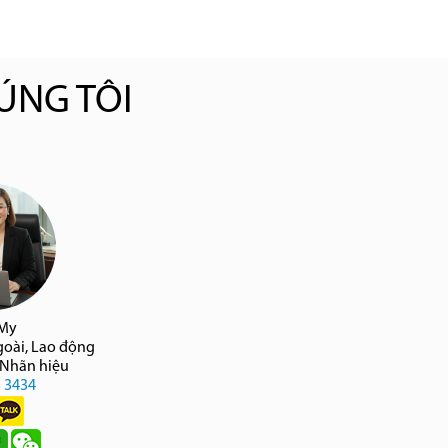
ÚNG TÔI
 My
goài, Lao động
 Nhãn hiệu
5 3434