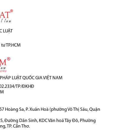
C LUẬT
 tư TP.HCM
 PHÁP LUẬT QUỐC GIA VIỆT NAM
.02.2334/TP/ĐKHĐ
CM
457 Hoàng Sa, P. Xuân Hoà (phường Võ Thị Sáu, Quận
25, Đường Dân Sinh, KDC Văn hoá Tây Đô, Phường
g, TP. Cần Thơ.