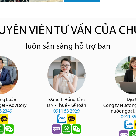
UYÊN VIÊN TƯ VẤN CỦA CH
luôn sẵn sàng hỗ trợ bạn
àng Luân
Đặng T. Hồng Tâm
Dịu
er - Advisory
DN - Thuế - Kế Toán
Công ty Nước n
8 2349
0911 53 2929
nước ngoài,
0911 5