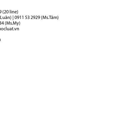
 (20 line)
.Luân) | 0911 53 2929 (Ms.Tâm)
434 (Ms.My)
cluat.vn
0