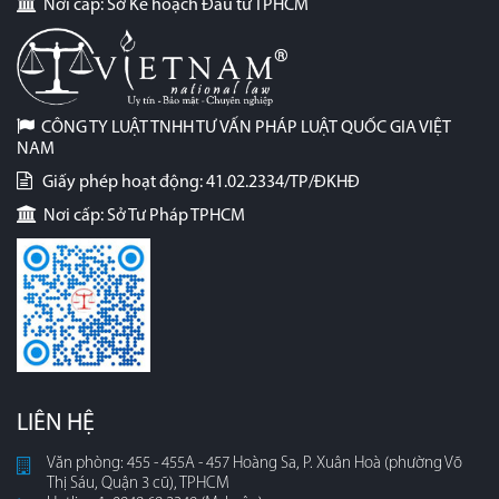
Nơi cấp: Sở Kế hoạch Đầu tư TPHCM
CÔNG TY LUẬT TNHH TƯ VẤN PHÁP LUẬT QUỐC GIA VIỆT
NAM
Giấy phép hoạt động: 41.02.2334/TP/ĐKHĐ
Nơi cấp: Sở Tư Pháp TPHCM
LIÊN HỆ
Văn phòng: 455 - 455A - 457 Hoàng Sa, P. Xuân Hoà (phường Võ
Thị Sáu, Quận 3 cũ), TPHCM