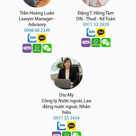
Trần Hoàng Luân
Đặng T. Hồng Tâm
Lawyer Manager -
DN - Thuế - Kế Toán
Advisory
0911 53 2929
0948 68 2349
Dịu My
Công ty Nước ngoài, Lao
động nước ngoài, Nhãn
hiệu
0911 55 3434