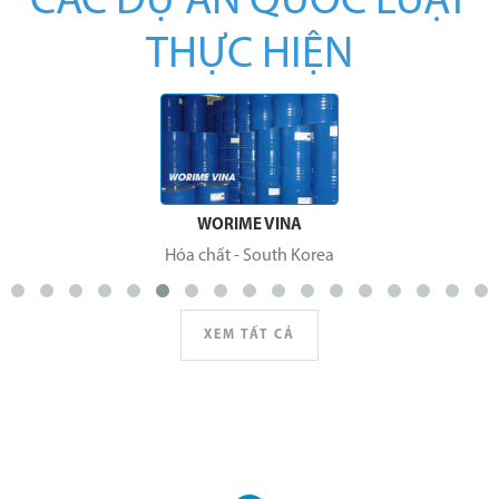
CÁC DỰ ÁN QUỐC LUẬT
THỰC HIỆN
WORIME VINA
Hóa chất
-
South Korea
XEM TẤT CẢ