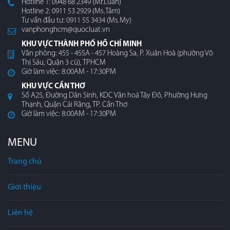
Hotline 1: 0948 68 2349 (Mr.Luân)
Hotline 2: 0911 53 2929 (Ms.Tâm)
Tư vấn đầu tư: 0911 55 3434 (Ms.My)
vanphonghcm@quocluat.vn
KHU VỰC THÀNH PHỐ HỒ CHÍ MINH
Văn phòng: 455 - 455A - 457 Hoàng Sa, P. Xuân Hoà (phường Võ
Thị Sáu, Quận 3 cũ), TPHCM
Giờ làm việc: 8:00AM - 17:30PM
KHU VỰC CẦN THƠ
Số A25, Đường Dân Sinh, KDC Văn hoá Tây Đô, Phường Hưng
Thạnh, Quận Cái Răng, TP. Cần Thơ
Giờ làm việc: 8:00AM - 17:30PM
MENU
Trang chủ
Giới thiệu
Liên hệ