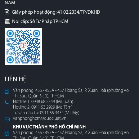
NAM
Giấy phép hoạt động: 41.02.2334/TP/ĐKHĐ
Nơi cấp: Sở Tư Pháp TPHCM
LIÊN HỆ
Văn phòng: 455 - 455A - 457 Hoàng Sa, P. Xuân Hoà (phường Võ
Thị Sáu, Quận 3 cũ), TPHCM
Hotline 1: 0948 68 2349 (Mr.Luân)
Hotline 2: 0911 53 2929 (Ms.Tâm)
Tư vấn đầu tư: 0911 55 3434 (Ms.My)
vanphonghcm@quocluat.vn
KHU VỰC THÀNH PHỐ HỒ CHÍ MINH
Văn phòng: 455 - 455A - 457 Hoàng Sa, P. Xuân Hoà (phường Võ
Thị Sáu, Quận 3 cũ), TPHCM