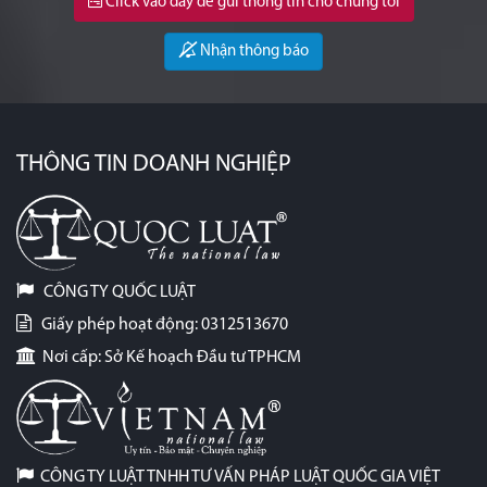
Click vào đây để gửi thông tin cho chúng tôi
Nhận thông báo
THÔNG TIN DOANH NGHIỆP
CÔNG TY QUỐC LUẬT
Giấy phép hoạt động: 0312513670
Nơi cấp: Sở Kế hoạch Đầu tư TPHCM
CÔNG TY LUẬT TNHH TƯ VẤN PHÁP LUẬT QUỐC GIA VIỆT