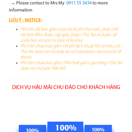
→ Please contact to Mrs My
0911 55 3434
to more
information
LƯU Ý - NOTICE
:
Phí trên đã bao gồm toàn bộ lệ phí nhà nước phát sinh
tới thời điểm được cấp giấy phép /
Th
is fee includes all
state fees incurre to date of license.
Phí trên chưa bao gồm chi phí dịch thuật hồ sơ (nếu có) /
T
his
fee
does
not include
fee of translation documents (if
there).
Phí trên chưa bao gồm 10% thuế giá trị gia tăng /
Th
is
fee
does
not include
10%
VAT.
DỊCH VỤ HẬU MÃI CHU ĐÁO CHO KHÁCH HÀNG