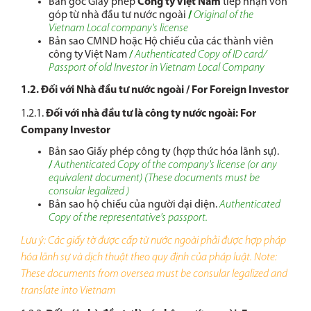
Bản gốc Giấy phép
Công ty Việt Nam
tiếp nhận vốn
góp từ nhà đầu tư nước ngoài
/
Original of the
Vietnam Local company's license
Bản sao CMND hoặc Hộ chiếu của các thành viên
công ty Việt Nam
/
Authenticated Copy of ID card/
Passport of old Investor in Vietnam Local Company
1.2. Đối với Nhà đầu tư nước ngoài / For Foreign Investor
1.2.1.
Đối với nhà đầu tư là công ty nước ngoài:
For
Company Investor
Bản sao Giấy phép công ty (hợp thức hóa lãnh sự).
/
Authenticated Copy of the company's license (or any
equivalent document) (These documents must be
consular legalized )
Bản sao hộ chiếu của người đại diện.
Authenticated
Copy of the representative's passport.
Lưu ý: Các giấy tờ được cấp từ nước ngoài phải được hợp pháp
hóa lãnh sự và dịch thuật theo quy định của pháp luật.
Note:
These documents
from oversea
must be consular legalized
and
translate into Vietnam