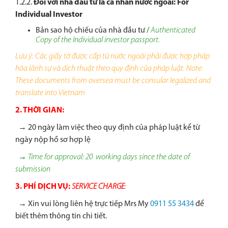
1.2.2.
Đối với nhà đầu tư là cá nhân nước ngoài:
For
Individual Investor
Bản sao hộ chiếu của nhà đầu tư
/
Authenticated
Copy of the Individual investor
passport.
Lưu ý: Các giấy tờ được cấp từ nước ngoài phải được hợp pháp
hóa lãnh sự và dịch thuật theo quy định của pháp luật.
Note:
These documents
from oversea
must be consular legalized
and
translate into Vietnam
2. THỜI GIAN:
→ 20 ngày làm việc theo quy định của pháp luật kể từ
ngày nộp hồ sơ hợp lệ
→ Time for approval: 20 working days since the date of
submission
3.
PHÍ DỊCH VỤ
:
SERVICE CHARGE
:
→ Xin vui lòng liên hệ trực tiếp Mrs My
0911 55 3434
để
biết thêm thông tin chi tiết.