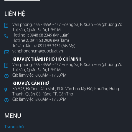
LIÊN HỆ
Văn phòng: 455 - 455A - 457 Hoàng Sa, P. Xuân Hoà (phường Võ
Thị Sáu, Quận 3 cũ), TPHCM
Hotline 1: 0948 68 2349 (Mr.Luân)
Hotline 2: 0911 53 2929 (Ms.Tâm)
Tư vấn đầu tư: 0911 55 3434 (Ms.My)
vanphonghcm@quocluat.vn
KHU VỰC THÀNH PHỐ HỒ CHÍ MINH
Văn phòng: 455 - 455A - 457 Hoàng Sa, P. Xuân Hoà (phường Võ
Thị Sáu, Quận 3 cũ), TPHCM
Giờ làm việc: 8:00AM - 17:30PM
KHU VỰC CẦN THƠ
Số A25, Đường Dân Sinh, KDC Văn hoá Tây Đô, Phường Hưng
Thạnh, Quận Cái Răng, TP. Cần Thơ
Giờ làm việc: 8:00AM - 17:30PM
MENU
Trang chủ