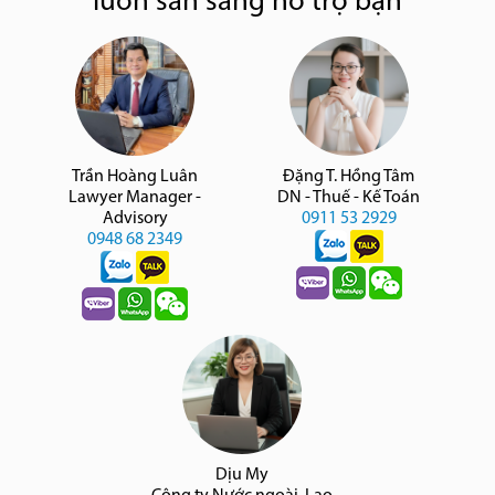
luôn sẵn sàng hỗ trợ bạn
Trần Hoàng Luân
Đặng T. Hồng Tâm
Lawyer Manager -
DN - Thuế - Kế Toán
Advisory
0911 53 2929
0948 68 2349
Dịu My