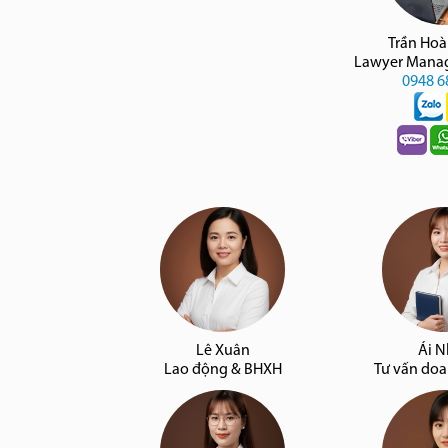
Trần Ho
Lawyer Manag
0948 6
Lê Xuân
Ái 
Lao động & BHXH
Tư vấn do