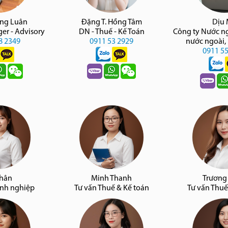
àng Luân
Đặng T. Hồng Tâm
Dịu
er - Advisory
DN - Thuế - Kế Toán
Công ty Nước n
8 2349
0911 53 2929
nước ngoài,
0911 5
Nhân
Minh Thanh
Trương
anh nghiệp
Tư vấn Thuế & Kế toán
Tư vấn Thuế