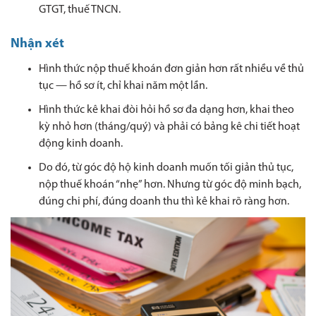
GTGT, thuế TNCN.
Nhận xét
Hình thức nộp thuế khoán đơn giản hơn rất nhiều về thủ
tục — hồ sơ ít, chỉ khai năm một lần.
Hình thức kê khai đòi hỏi hồ sơ đa dạng hơn, khai theo
kỳ nhỏ hơn (tháng/quý) và phải có bảng kê chi tiết hoạt
động kinh doanh.
Do đó, từ góc độ hộ kinh doanh muốn tối giản thủ tục,
nộp thuế khoán “nhẹ” hơn. Nhưng từ góc độ minh bạch,
đúng chi phí, đúng doanh thu thì kê khai rõ ràng hơn.