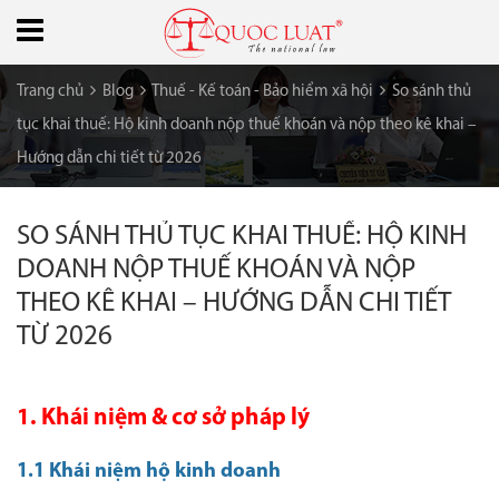
Trang chủ
Blog
Thuế - Kế toán - Bảo hiểm xã hội
So sánh thủ
tục khai thuế: Hộ kinh doanh nộp thuế khoán và nộp theo kê khai –
Hướng dẫn chi tiết từ 2026
SO SÁNH THỦ TỤC KHAI THUẾ: HỘ KINH
DOANH NỘP THUẾ KHOÁN VÀ NỘP
THEO KÊ KHAI – HƯỚNG DẪN CHI TIẾT
TỪ 2026
1. Khái niệm & cơ sở pháp lý
1.1 Khái niệm hộ kinh doanh