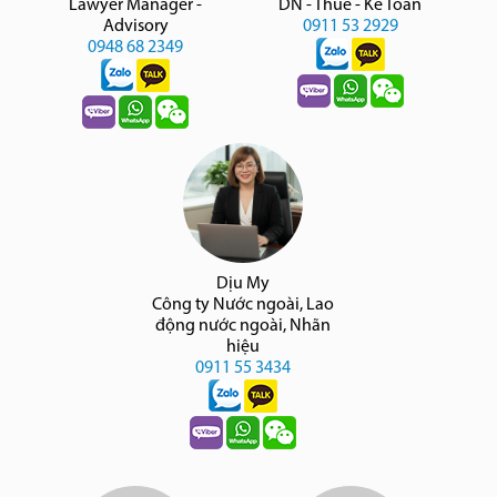
Lawyer Manager -
DN - Thuế - Kế Toán
Advisory
0911 53 2929
0948 68 2349
Dịu My
Công ty Nước ngoài, Lao
động nước ngoài, Nhãn
hiệu
0911 55 3434