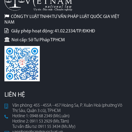
CÔNG TY LUẬT TNHH TƯ VẤN PHÁP LUẬT QUỐC GIA VIỆT
NAM
Giấy phép hoạt động: 41.02.2334/TP/ĐKHĐ
Nơi cấp: Sở Tư Pháp TPHCM
LIÊN HỆ
Văn phòng: 455 - 455A - 457 Hoàng Sa, P. Xuân Hoà (phường Võ
Thị Sáu, Quận 3 cũ), TPHCM
Hotline 1: 0948 68 2349 (Mr.Luân)
Hotline 2: 0911 53 2929 (Ms.Tâm)
Tư vấn đầu tư: 0911 55 3434 (Ms.My)