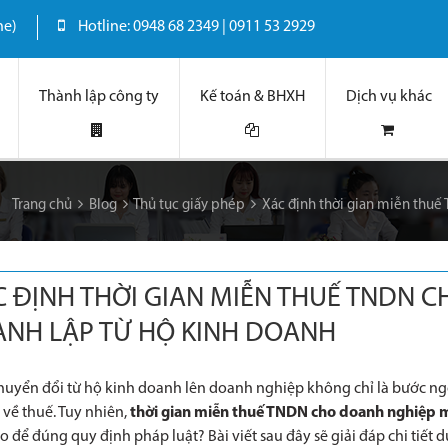
ne)
Hotline: 0948 68 2349 | 0911 53 2929
Thành lập công ty
Kế toán & BHXH
Dịch vụ khác
Trang chủ
Blog
Thủ tục giấy phép
Xác định thời gian miễn thuế
 ĐỊNH THỜI GIAN MIỄN THUẾ TNDN 
ÀNH LẬP TỪ HỘ KINH DOANH
huyển đổi từ hộ kinh doanh lên doanh nghiệp không chỉ là bước n
 về thuế. Tuy nhiên,
thời gian miễn thuế TNDN cho doanh nghiệp m
o để đúng quy định pháp luật? Bài viết sau đây sẽ giải đáp chi tiế