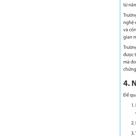
từ năm
Trườn
nghệ 
và côn
gian m
Trường
được t
mà doa
chứng 
4. 
Để quá