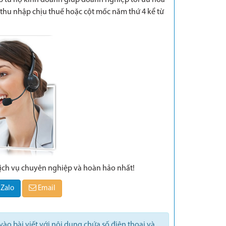
 từ hộ kinh doanh giúp doanh nghiệp tối ưu hóa
thu nhập chịu thuế hoặc cột mốc năm thứ 4 kể từ
dịch vụ chuyên nghiệp và hoàn hảo nhất!
Zalo
Email
ào bài viết với nội dung chứa số điện thoại và