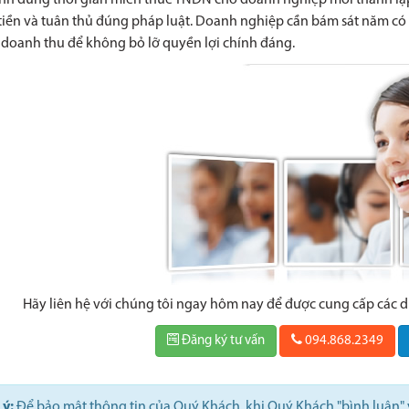
ịnh đúng thời gian miễn thuế TNDN cho doanh nghiệp mới thành lập
iền và tuân thủ đúng pháp luật. Doanh nghiệp cần bám sát năm có 
 doanh thu để không bỏ lỡ quyền lợi chính đáng.
Hãy liên hệ với chúng tôi ngay hôm nay để được cung cấp các 
Đăng ký tư vấn
094.868.2349
 ý:
Để bảo mật thông tin của Quý Khách, khi Quý Khách "bình luận" v