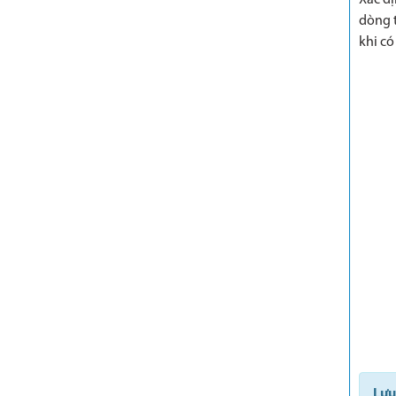
Xác đ
dòng t
khi có
Lưu