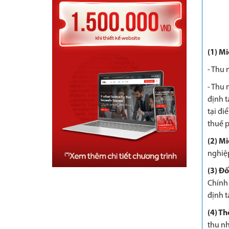
(1) Mi
- Thu 
- Thu 
định t
tại đi
thuế p
(2) M
nghiệp
(3) Đố
Chính 
định t
(4) Th
thu nh