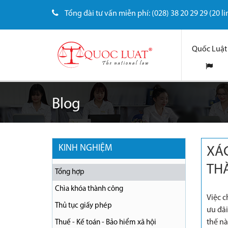
Tổng đài tư vấn miễn phí: (028) 38 20 29 29 (20 li
Quốc Luật
Blog
KINH NGHIỆM
XÁC
TH
Tổng hợp
Chìa khóa thành công
Việc c
Thủ tục giấy phép
ưu đãi
thế nà
Thuế - Kế toán - Bảo hiểm xã hội