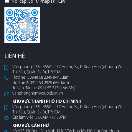
Nơi cấp: Sở Tư Pháp TPHCM
LIÊN HỆ
Văn phòng: 455 - 455A - 457 Hoàng Sa, P. Xuân Hoà (phường Võ
Thị Sáu, Quận 3 cũ), TPHCM
Hotline 1: 0948 68 2349 (Mr.Luân)
Hotline 2: 0911 53 2929 (Ms.Tâm)
Tư vấn đầu tư: 0911 55 3434 (Ms.My)
vanphonghcm@quocluat.vn
KHU VỰC THÀNH PHỐ HỒ CHÍ MINH
Văn phòng: 455 - 455A - 457 Hoàng Sa, P. Xuân Hoà (phường Võ
Thị Sáu, Quận 3 cũ), TPHCM
Giờ làm việc: 8:00AM - 17:30PM
KHU VỰC CẦN THƠ
Số A25, Đường Dân Sinh, KDC Văn hoá Tây Đô, Phường Hưng