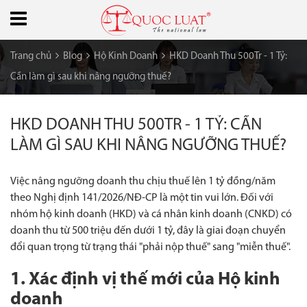
Trang chủ
Blog
Hộ Kinh Doanh
HKD Doanh Thu 500Tr - 1 Tỷ:
Cần làm gì sau khi nâng ngưỡng thuế?
HKD DOANH THU 500TR - 1 TỶ: CẦN
LÀM GÌ SAU KHI NÂNG NGƯỠNG THUẾ?
Việc nâng ngưỡng doanh thu chịu thuế lên 1 tỷ đồng/năm
theo Nghị định 141/2026/NĐ-CP là một tin vui lớn. Đối với
nhóm hộ kinh doanh (HKD) và cá nhân kinh doanh (CNKD) có
doanh thu từ 500 triệu đến dưới 1 tỷ, đây là giai đoạn chuyển
đổi quan trọng từ trạng thái "phải nộp thuế" sang "miễn thuế".
1. Xác định vị thế mới của Hộ kinh
doanh