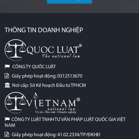
THÔNG TIN DOANH NGHIỆP
CÔNG TY QUỐC LUẬT
Giấy phép hoạt động: 0312513670
Nơi cấp: Sở Kế hoạch Đầu tư TPHCM
CÔNG TY LUẬT TNHH TƯ VẤN PHÁP LUẬT QUỐC GIA VIỆT
NAM
Giấy phép hoạt động: 41.02.2334/TP/ĐKHĐ