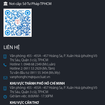
Nơi cấp: Sở Tư Pháp TPHCM
LIÊN HỆ
Văn phòng: 455 - 455A - 457 Hoàng Sa, P. Xuân Hoà (phường Võ
Thị Sáu, Quận 3 cũ), TPHCM
Hotline 1: 0948 68 2349 (Mr.Luân)
Hotline 2: 0911 53 2929 (Ms.Tâm)
Tư vấn đầu tư: 0911 55 3434 (Ms.My)
vanphonghcm@quocluat.vn
KHU VỰC THÀNH PHỐ HỒ CHÍ MINH
Văn phòng: 455 - 455A - 457 Hoàng Sa, P. Xuân Hoà (phường Võ
Thị Sáu, Quận 3 cũ), TPHCM
Giờ làm việc: 8:00AM - 17:30PM
KHU VỰC CẦN THƠ