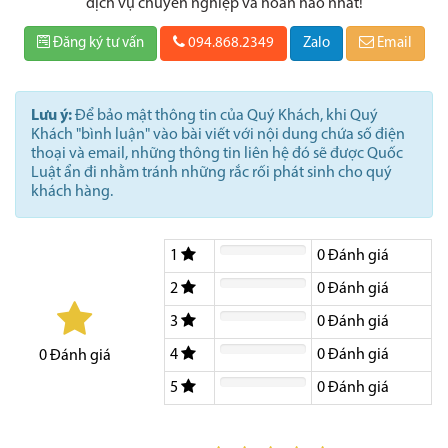
dịch vụ chuyên nghiệp và hoàn hảo nhất!
Đăng ký tư vấn
094.868.2349
Zalo
Email
Lưu ý:
Để bảo mật thông tin của Quý Khách, khi Quý
Khách "bình luận" vào bài viết với nội dung chứa số điện
thoại và email, những thông tin liên hệ đó sẽ được Quốc
Luật ẩn đi nhằm tránh những rắc rối phát sinh cho quý
khách hàng.
1
0
Đánh giá
2
0
Đánh giá
3
0
Đánh giá
4
0
Đánh giá
0
Đánh giá
5
0
Đánh giá