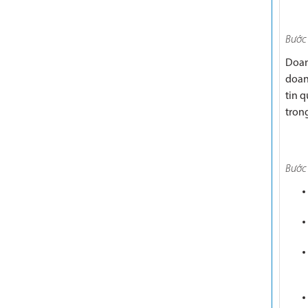
Bước 
Doan
doan
tin q
tron
Bước 