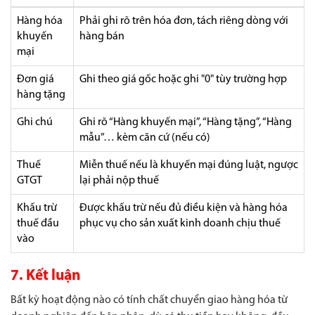
Hàng hóa
Phải ghi rõ trên hóa đơn, tách riêng dòng với
khuyến
hàng bán
mại
Đơn giá
Ghi theo giá gốc hoặc ghi "0" tùy trường hợp
hàng tặng
Ghi chú
Ghi rõ “Hàng khuyến mại”, “Hàng tặng”, “Hàng
mẫu”… kèm căn cứ (nếu có)
Thuế
Miễn thuế nếu là khuyến mại đúng luật, ngược
GTGT
lại phải nộp thuế
Khấu trừ
Được khấu trừ nếu đủ điều kiện và hàng hóa
thuế đầu
phục vụ cho sản xuất kinh doanh chịu thuế
vào
7. Kết luận
Bất kỳ hoạt động nào có tính chất chuyển giao hàng hóa từ