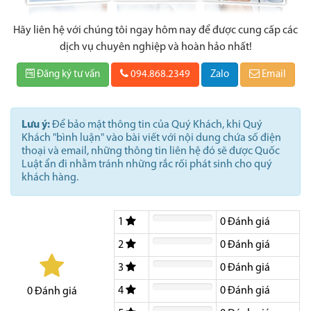
Hãy liên hệ với chúng tôi ngay hôm nay để được cung cấp các
dịch vụ chuyên nghiệp và hoàn hảo nhất!
Đăng ký tư vấn
094.868.2349
Zalo
Email
Lưu ý:
Để bảo mật thông tin của Quý Khách, khi Quý
Khách "bình luận" vào bài viết với nội dung chứa số điện
thoại và email, những thông tin liên hệ đó sẽ được Quốc
Luật ẩn đi nhằm tránh những rắc rối phát sinh cho quý
khách hàng.
1
0
Đánh giá
2
0
Đánh giá
3
0
Đánh giá
4
0
Đánh giá
0
Đánh giá