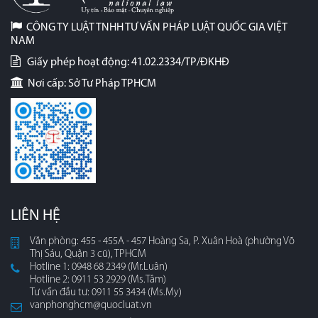
CÔNG TY LUẬT TNHH TƯ VẤN PHÁP LUẬT QUỐC GIA VIỆT
NAM
Giấy phép hoạt động: 41.02.2334/TP/ĐKHĐ
Nơi cấp: Sở Tư Pháp TPHCM
LIÊN HỆ
Văn phòng: 455 - 455A - 457 Hoàng Sa, P. Xuân Hoà (phường Võ
Thị Sáu, Quận 3 cũ), TPHCM
Hotline 1: 0948 68 2349 (Mr.Luân)
Hotline 2: 0911 53 2929 (Ms.Tâm)
Tư vấn đầu tư: 0911 55 3434 (Ms.My)
vanphonghcm@quocluat.vn