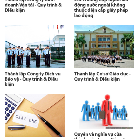
Thành lập Công ty Kinh
Các trường hợp người lao
doanh Vận tải - Quy trình &
động nước ngoài không
Điều kiện
thuộc diện cấp giấy phép
lao động
Thành lập Công ty Dịch vụ
Thành lập Cơ sở Giáo dục -
Bảo vệ - Quy trình & Điều
Quy trình & Điều kiện
kiện
Quyền và nghĩa vụ của