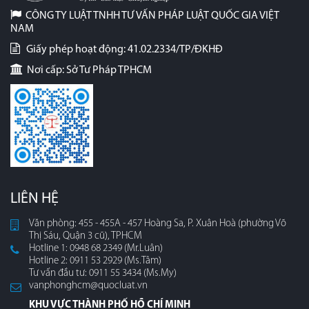
CÔNG TY LUẬT TNHH TƯ VẤN PHÁP LUẬT QUỐC GIA VIỆT
NAM
Giấy phép hoạt động: 41.02.2334/TP/ĐKHĐ
Nơi cấp: Sở Tư Pháp TPHCM
LIÊN HỆ
Văn phòng: 455 - 455A - 457 Hoàng Sa, P. Xuân Hoà (phường Võ
Thị Sáu, Quận 3 cũ), TPHCM
Hotline 1: 0948 68 2349 (Mr.Luân)
Hotline 2: 0911 53 2929 (Ms.Tâm)
Tư vấn đầu tư: 0911 55 3434 (Ms.My)
vanphonghcm@quocluat.vn
KHU VỰC THÀNH PHỐ HỒ CHÍ MINH