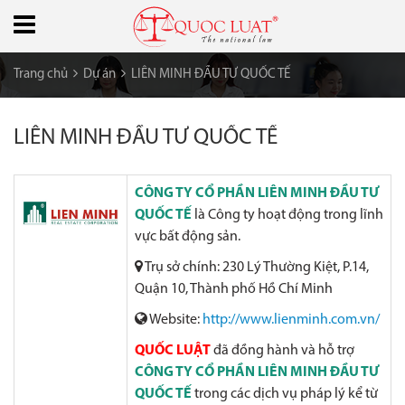
Trang chủ
Dự án
LIÊN MINH ĐẦU TƯ QUỐC TẾ
LIÊN MINH ĐẦU TƯ QUỐC TẾ
CÔNG TY CỔ PHẦN LIÊN MINH ĐẦU TƯ
QUỐC TẾ
là Công ty hoạt động trong lĩnh
vực bất động sản.
Trụ sở chính: 230 Lý Thường Kiệt, P.14,
Quận 10, Thành phố Hồ Chí Minh
Website:
http://www.lienminh.com.vn/
QUỐC LUẬT
đã đồng hành và hỗ trợ
CÔNG TY CỔ PHẦN LIÊN MINH ĐẦU TƯ
QUỐC TẾ
trong các dịch vụ pháp lý kể từ