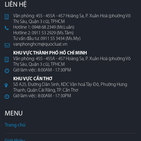
LIÊN HỆ
Văn phòng: 455 - 455A - 457 Hoàng Sa, P. Xuân Hoà (phường Võ
Thị Sáu, Quận 3 cũ), TPHCM
Hotline 1: 0948 68 2349 (Mr.Luân)
Hotline 2: 0911 53 2929 (Ms.Tâm)
Tư vấn đầu tư: 0911 55 3434 (Ms.My)
vanphonghcm@quocluat.vn
KHU VỰC THÀNH PHỐ HỒ CHÍ MINH
Văn phòng: 455 - 455A - 457 Hoàng Sa, P. Xuân Hoà (phường Võ
Thị Sáu, Quận 3 cũ), TPHCM
Giờ làm việc: 8:00AM - 17:30PM
KHU VỰC CẦN THƠ
Số A25, Đường Dân Sinh, KDC Văn hoá Tây Đô, Phường Hưng
Thạnh, Quận Cái Răng, TP. Cần Thơ
Giờ làm việc: 8:00AM - 17:30PM
MENU
Trang chủ
Giới thiệu