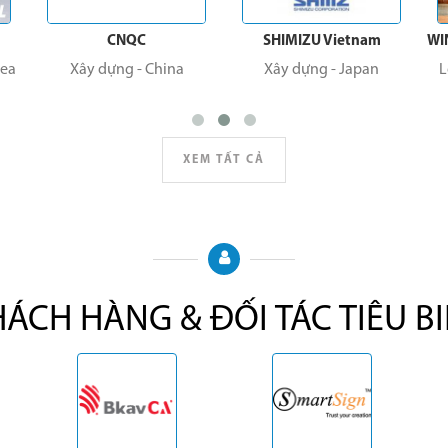
CNQC
SHIMIZU Vietnam
WINPAX GLO
Xây dựng
-
China
Xây dựng
-
Japan
Logistic &
XEM TẤT CẢ
ÁCH HÀNG & ĐỐI TÁC TIÊU B