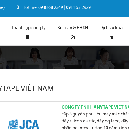
ne)
Hotline: 0948 68 2349 | 0911 53 2929
Thành lập công ty
Kế toán & BHXH
Dịch vụ khác
YTAPE VIỆT NAM
CÔNG TY TNHH ANYTAPE VIỆT N
cấp Nguyên phụ liệu may mặc chất
dây silicon elastic, dây qq tape, dâ
nhận oekotex. ➜ Hơn 10 năm kinh 