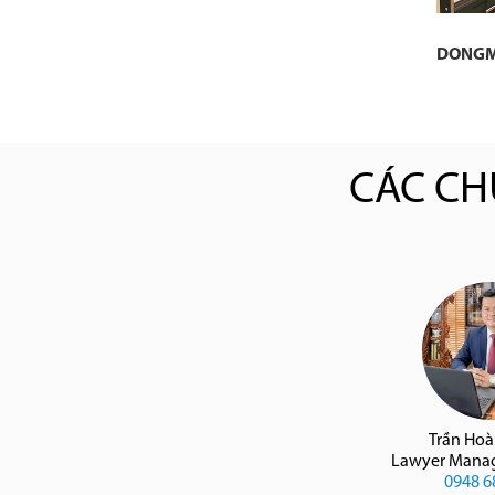
DONG
CÁC CH
Trần Ho
Lawyer Manag
0948 6