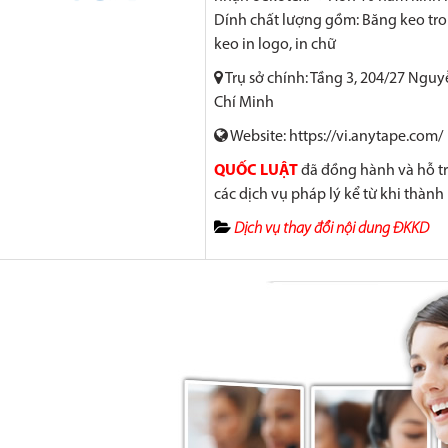
Dính chất lượng gồm: Băng keo tro
keo in logo, in chữ
Trụ sở chính: Tầng 3, 204/27 Ngu
Chí Minh
Website: https://vi.anytape.com/
QUỐC LUẬT
đã đồng hành và hỗ t
các dịch vụ pháp lý kể từ khi thàn
Dịch vụ thay đổi nội dung ĐKKD