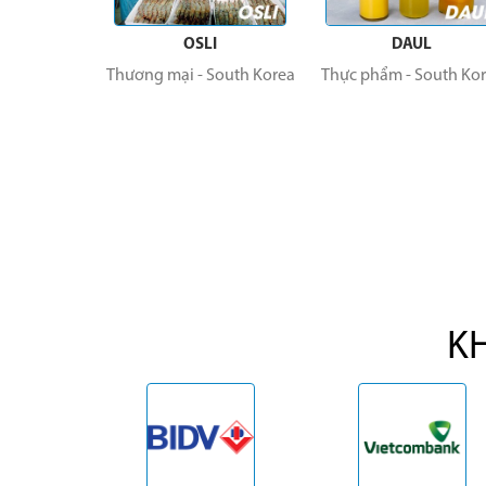
OSLI
DAUL
a
Thương mại
-
South Korea
Thực phẩm
-
South Korea
KH