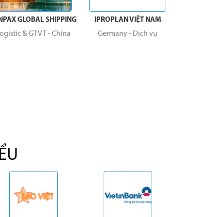
BAL SHIPPING
IPROPLAN VIỆT NAM
IT IS LAB
 GTVT
-
China
Germany
-
Dịch vụ
Lĩnh vực Y tế
-
South
IỂU