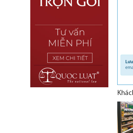
Lưu
ema
Khác