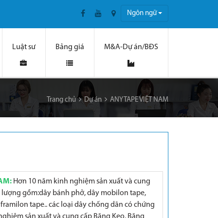
Ngôn ngữ
Luật sư
Bảng giá
M&A-Dự án/BĐS
Trang chủ
Dự án
ANYTAPE VIỆT NAM
AM:
Hơn 10 năm kinh nghiệm sản xuất và cung
 lượng gồm:dây bánh phở, dây mobilon tape,
y framilon tape.. các loại dây chống dãn có chứng
nghiệm sản xuất và cung cấp Băng Keo, Băng