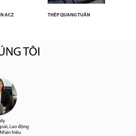
ÀN ACZ
THÉP QUANG TUẤN
ÚNG TÔI
 My
goài, Lao động
 Nhãn hiệu