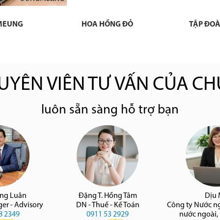
MEUNG
HOA HỒNG ĐỎ
TẬP ĐO
UYÊN VIÊN TƯ VẤN CỦA CH
luôn sẵn sàng hỗ trợ bạn
àng Luân
Đặng T. Hồng Tâm
Dịu
er - Advisory
DN - Thuế - Kế Toán
Công ty Nước n
8 2349
0911 53 2929
nước ngoài,