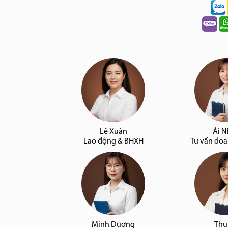
Lê Xuân
Ái 
Lao động & BHXH
Tư vấn do
Minh Dương
Thu